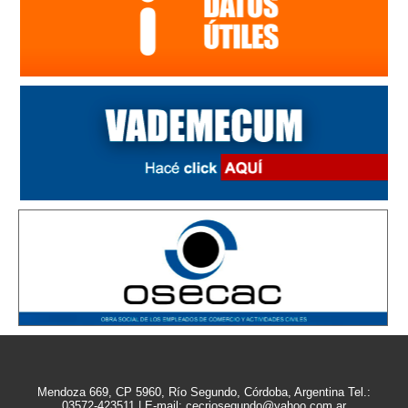
Mendoza 669, CP 5960, Río Segundo, Córdoba, Argentina Tel.:
03572-423511 | E-mail: cecriosegundo@yahoo.com.ar